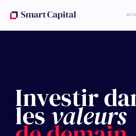
MI
Investir da
les
valeurs
de demain