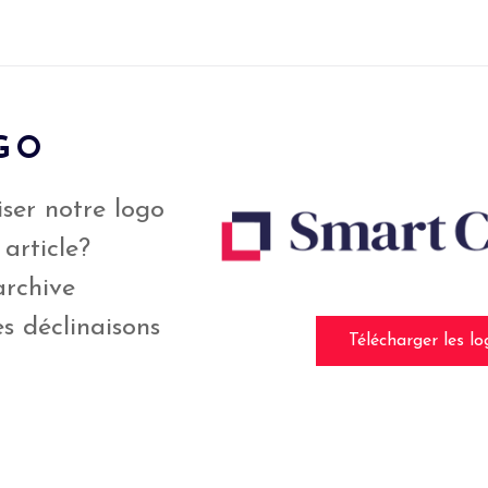
GO
iser notre logo
 article?
archive
s déclinaisons
Télécharger les lo