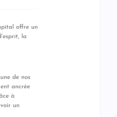
pital offre un
esprit, la
cune de nos
ment ancrée
râce à
avoir un